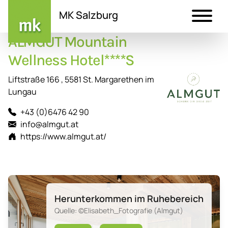
MK Salzburg
ALMGUT Mountain
Direkt
zum
Wellness Hotel****S
Inhalt
Liftstraße 166 , 5581 St. Margarethen im
Lungau
+43 (0)6476 42 90
info@almgut.at
https://www.almgut.at/
Herunterkommen im Ruhebereich
Quelle: ©Elisabeth_Fotografie (Almgut)