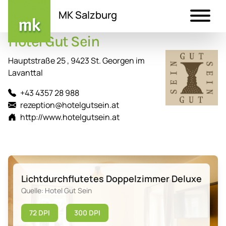
MK Salzburg
Hotel Gut Sein
Direkt
zum
Hauptstraße 25 , 9423 St. Georgen im
Inhalt
Lavanttal
+43 4357 28 988
rezeption@hotelgutsein.at
http://www.hotelgutsein.at
Lichtdurchflutetes Doppelzimmer Deluxe
Quelle: Hotel Gut Sein
72 DPI
300 DPI