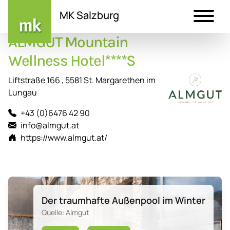
MK Salzburg
ALMGUT Mountain
Direkt
zum
Wellness Hotel****S
Inhalt
Liftstraße 166 , 5581 St. Margarethen im
Lungau
+43 (0)6476 42 90
info@almgut.at
https://www.almgut.at/
Der traumhafte Außenpool im Winter
Quelle: Almgut