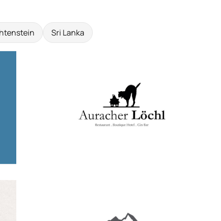
htenstein
Sri Lanka