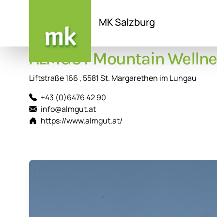
MK Salzburg
Direkt
ALMGUT Mountain Wellnes
zum
Inhalt
Liftstraße 166 , 5581 St. Margarethen im Lungau
+43 (0)6476 42 90
info@almgut.at
https://www.almgut.at/