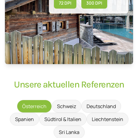
72 DPI
300 DPI
Unsere aktuellen Referenzen
Österreich
Schweiz
Deutschland
Spanien
Südtirol & Italien
Liechtenstein
Sri Lanka