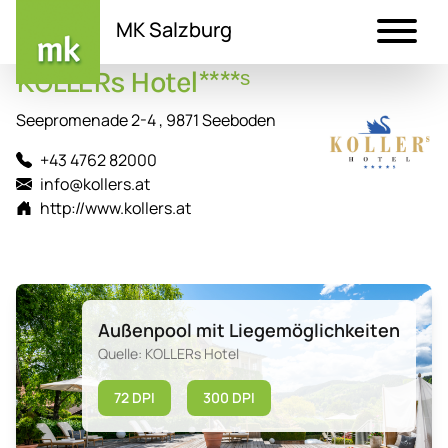
MK Salzburg
KOLLERs Hotel****ˢ
Direkt
zum
Seepromenade 2-4 , 9871 Seeboden
Inhalt
+43 4762 82000
info@kollers.at
http://www.kollers.at
Außenpool mit Liegemöglichkeiten
Quelle: KOLLERs Hotel
72 DPI
300 DPI