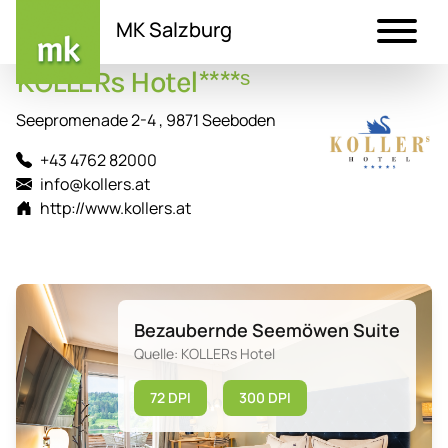
MK Salzburg
KOLLERs Hotel****ˢ
Direkt
zum
Seepromenade 2-4 , 9871 Seeboden
Inhalt
+43 4762 82000
info@kollers.at
http://www.kollers.at
Bezaubernde Seemöwen Suite
Quelle: KOLLERs Hotel
72 DPI
300 DPI