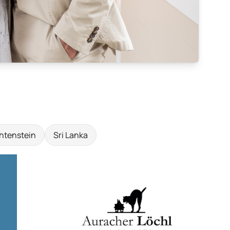
htenstein
Sri Lanka