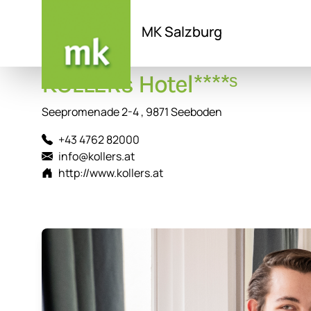
MK Salzburg
Direkt
KOLLERs Hotel****ˢ
zum
Inhalt
Seepromenade 2-4 , 9871 Seeboden
+43 4762 82000
info@kollers.at
http://www.kollers.at