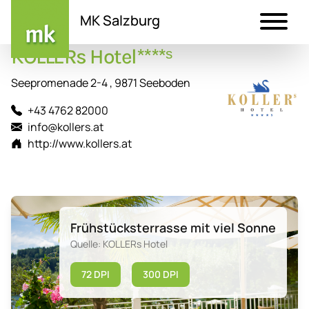
MK Salzburg
KOLLERs Hotel****ˢ
Direkt
zum
Seepromenade 2-4 , 9871 Seeboden
Inhalt
+43 4762 82000
info@kollers.at
http://www.kollers.at
Frühstücksterrasse mit viel Sonne
Quelle: KOLLERs Hotel
72 DPI
300 DPI