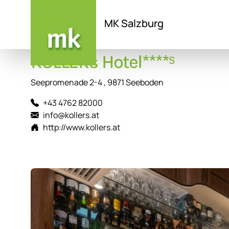
MK Salzburg
Direkt
KOLLERs Hotel****ˢ
zum
Inhalt
Seepromenade 2-4 , 9871 Seeboden
+43 4762 82000
info@kollers.at
http://www.kollers.at