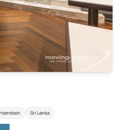
htenstein
Sri Lanka