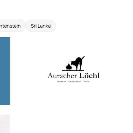
htenstein
Sri Lanka