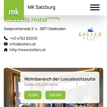
MK Salzburg
KOLLERs Hotel****ˢ
Direkt
zum
Seepromenade 2-4 , 9871 Seeboden
Inhalt
+43 4762 82000
info@kollers.at
http://www.kollers.at
Wohnbereich der Luxusbootssuite
Quelle: KOLLERs Hotel
72 DPI
300 DPI