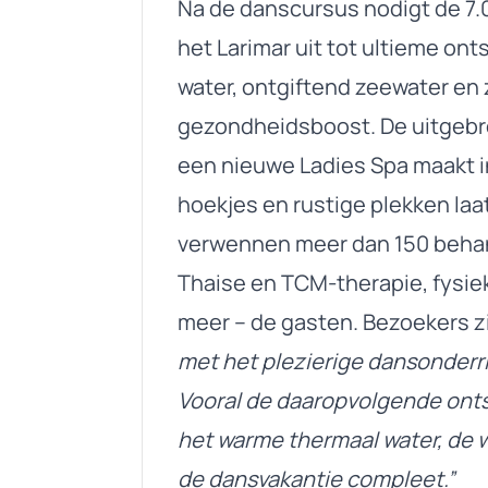
Na de danscursus nodigt de 7.
het Larimar uit tot ultieme o
water, ontgiftend zeewater en
gezondheidsboost. De uitgebre
een nieuwe Ladies Spa maakt in
hoekjes en rustige plekken laa
verwennen meer dan 150 behand
Thaise en TCM-therapie, fysie
meer – de gasten. Bezoekers z
met het plezierige dansonderri
Vooral de daaropvolgende onts
het warme thermaal water, de 
de dansvakantie compleet.”