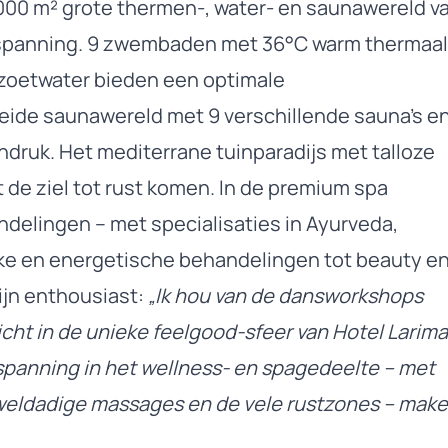
000 m² grote thermen-, water- en saunawereld v
ntspanning. 9 zwembaden met 36°C warm thermaal
 zoetwater bieden een optimale
ide saunawereld met 9 verschillende sauna’s e
druk. Het mediterrane tuinparadijs met talloze
t de ziel tot rust komen. In de premium spa
elingen – met specialisaties in Ayurveda,
ke en energetische behandelingen tot beauty e
ijn enthousiast:
„Ik hou van de dansworkshops
cht in de unieke feelgood-sfeer van Hotel Larima
panning in het wellness- en spagedeelte – met
weldadige massages en de vele rustzones – mak