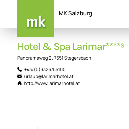
MK Salzburg
Direkt
zum
Hotel & Spa Larimar****ˢ
Inhalt
Panoramaweg 2 , 7551 Stegersbach
+43/(0)3326/55100
urlaub@larimarhotel.at
http://www.larimarhotel.at