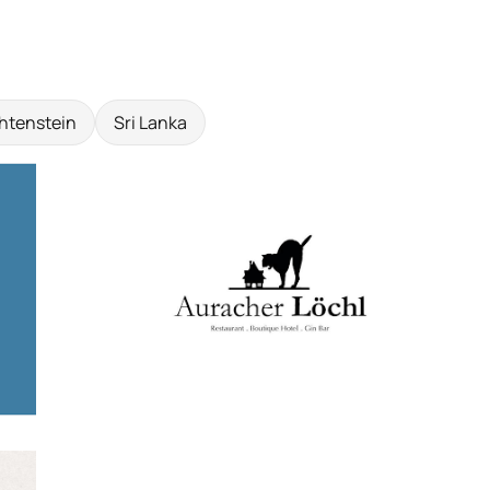
htenstein
Sri Lanka