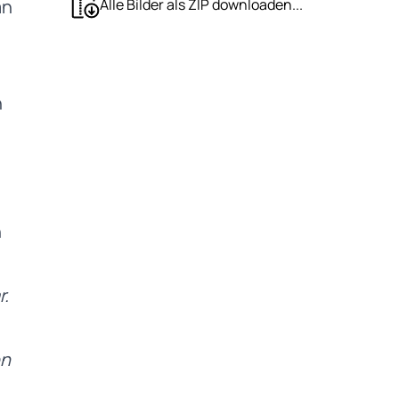
Alle Bilder als ZIP downloaden...
an
n
n
r.
en