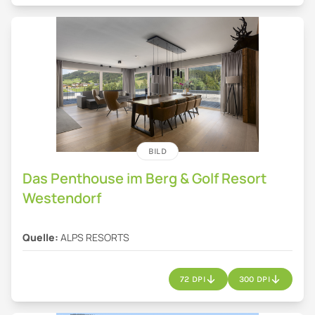
BILD
Das Penthouse im Berg & Golf Resort
Westendorf
Quelle:
ALPS RESORTS
72 DPI
300 DPI