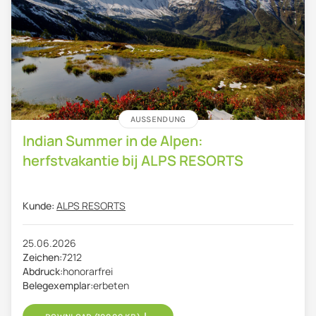
AUSSENDUNG
Indian Summer in de Alpen:
herfstvakantie bij ALPS RESORTS
Kunde:
ALPS RESORTS
25.06.2026
Zeichen:
7212
Abdruck:
honorarfrei
Belegexemplar:
erbeten