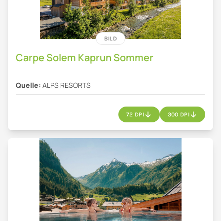
BILD
Carpe Solem Kaprun Sommer
Quelle:
ALPS RESORTS
72 DPI
300 DPI