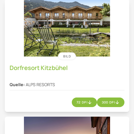
BILD
Dorfresort Kitzbühel
Quelle:
ALPS RESORTS
72 DPI
300 DPI