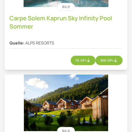
BILD
Carpe Solem Kaprun Sky Infinity Pool
Sommer
Quelle:
ALPS RESORTS
72 DPI
300 DPI
BILD