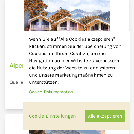
Wenn Sie auf "Alle Cookies akzeptieren"
klicken, stimmen Sie der Speicherung von
Cookies auf Ihrem Gerät zu, um die
BILD
Navigation auf der Website zu verbessern,
Alpenchalets Biberwier Zugspitze
die Nutzung der Website zu analysieren
und unsere Marketingmaßnahmen zu
unterstützen.
Quelle:
ALPS RESORTS
Cookie-Dokumentation
72 DPI
300 DPI
Cookie-Einstellungen
Alle akzeptieren