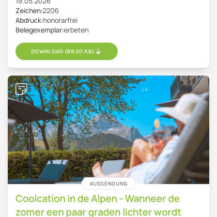
19.05.2026
Zeichen:
2206
Abdruck:
honorarfrei
Belegexemplar:
erbeten
DOWNLOAD (89.50 KB)
AUSSENDUNG
Coolcation in de Alpen - Wanneer de
zomer een paar graden lichter wordt