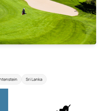
htenstein
Sri Lanka