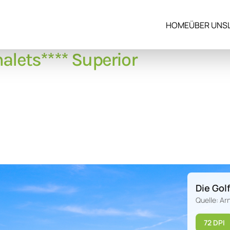
HOME
ÜBER UNS
alets**** Superior
Die Gol
Quelle: Ar
72 DPI