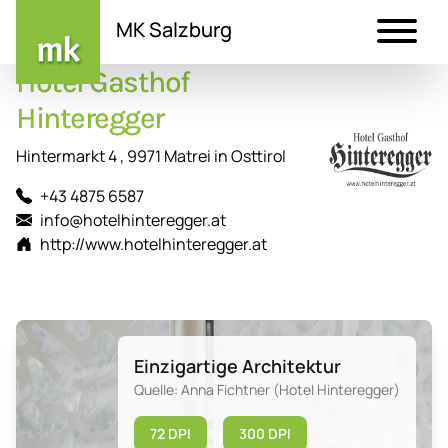
MK Salzburg
Hotel Gasthof
Direkt
zum
Hinteregger
Inhalt
Hintermarkt 4 , 9971 Matrei in Osttirol
+43 4875 6587
info@hotelhinteregger.at
http://www.hotelhinteregger.at
Einzigartige Architektur
Quelle: Anna Fichtner (Hotel Hinteregger)
72 DPI
300 DPI