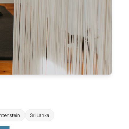
htenstein
Sri Lanka