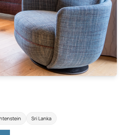
htenstein
Sri Lanka