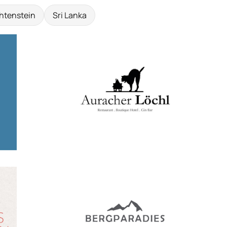
htenstein
Sri Lanka