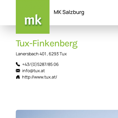
MK Salzburg
Direkt
zum
Tux-Finkenberg
Inhalt
Lanersbach 401 , 6293 Tux
+43/(0)5287/85 06
info@tux.at
http://www.tux.at/