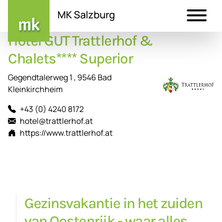
MK Salzburg
Hotel GUT Trattlerhof &
Direkt
zum
Chalets**** Superior
Inhalt
Gegendtalerweg 1 , 9546 Bad
Kleinkirchheim
+43 (0) 4240 8172
hotel@trattlerhof.at
https://www.trattlerhof.at
Gezinsvakantie in het zuiden
van Oostenrijk - waar alles