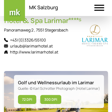
MK Salzburg
Hotel & Spa Larimar****ˢ
Direkt
zum
Panoramaweg 2 , 7551 Stegersbach
Inhalt
+43/(0)3326/55100
urlaub@larimarhotel.at
http://www.larimarhotel.at
Golf und Wellnessurlaub im Larimar
Quelle: © Karl Schrotter Photograph (Hotel Larimar)
72 DPI
300 DPI