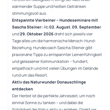
wärmender Suppe und heißen Getränken
stimmungsvoll aus.
Entspannte Vierbeiner – Hundeseminare mit
Sascha Steiner:
Ab
02. August
,
09. September
und
29. Oktober 2026
dreht sich jeweils vier
Tage alles um die harmonische Mensch-Hund-
Beziehung. Hundecoach Sascha Steiner gibt
praxisnahe Tipps zu entspannter Leinenführigkeit
und gelassener Kommunikation – fundiert,
empathisch und mit vielen Übungen im Gelände
rund um das Resort.
Aktiv das Naturwunder Donauschlinge
entdecken
Der Herbst ist die perfekte Jahreszeit, um noch
einmal Sonne zu tanken – und dabei die
Schönheit der Natur aktiv zu erleben. Direkt vor