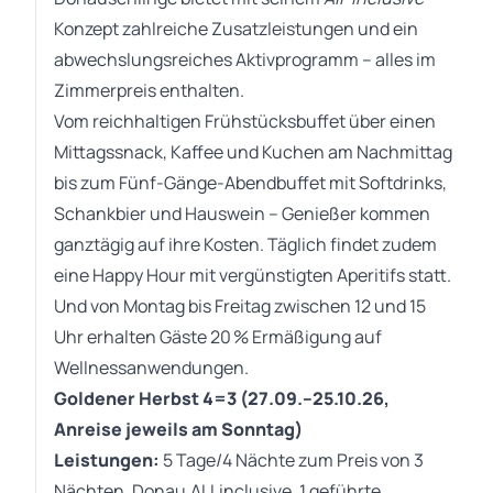
Konzept zahlreiche Zusatzleistungen und ein
abwechslungsreiches Aktivprogramm – alles im
Zimmerpreis enthalten.
Vom reichhaltigen Frühstücksbuffet über einen
Mittagssnack, Kaffee und Kuchen am Nachmittag
bis zum Fünf-Gänge-Abendbuffet mit Softdrinks,
Schankbier und Hauswein – Genießer kommen
ganztägig auf ihre Kosten. Täglich findet zudem
eine Happy Hour mit vergünstigten Aperitifs statt.
Und von Montag bis Freitag zwischen 12 und 15
Uhr erhalten Gäste 20 % Ermäßigung auf
Wellnessanwendungen.
Goldener Herbst 4=3 (27.09.–25.10.26,
Anreise jeweils am Sonntag)
Leistungen:
5 Tage/4 Nächte zum Preis von 3
Nächten, Donau.ALLinclusive, 1 geführte