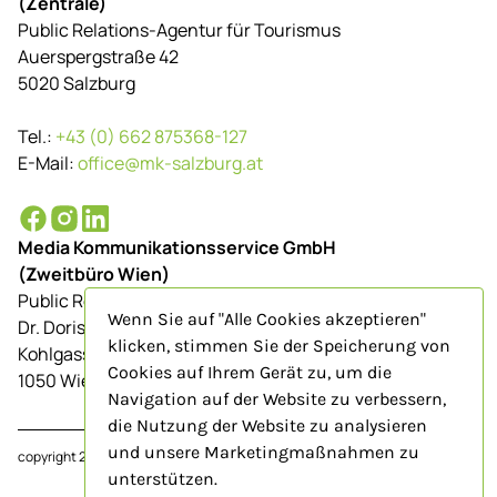
(Zentrale)
Public Relations-Agentur für Tourismus
Auerspergstraße 42
5020 Salzburg
Tel.:
+43 (0) 662 875368-127
E-Mail:
office@mk-salzburg.at
Media Kommunikationsservice GmbH
(Zweitbüro Wien)
Public Relations-Agentur für Tourismus
Wenn Sie auf "Alle Cookies akzeptieren"
Dr. Doris Schenkenfelder
klicken, stimmen Sie der Speicherung von
Kohlgasse 9/Top 23
Cookies auf Ihrem Gerät zu, um die
1050 Wien
Navigation auf der Website zu verbessern,
die Nutzung der Website zu analysieren
und unsere Marketingmaßnahmen zu
copyright 2024
www.mk-salzburg.at
unterstützen.