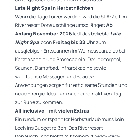
Late Night Spa in Herbstnächten
Wenn die Tage kürzer werden, wird die SPA-Zeit im
Riverresort Donauschlinge umso länger:
Ab
Anfang November 2026
lädt das beliebte
Late
Night Spa
jeden
Freitag bis 22 Uhr
zum
ausgiebigen Entspannen im Wellnessparadies bei
Kerzenschein und Prosecco ein. Der Indoorpool,
Saunen, Dampfbad, Infrarotkabine sowie
wohltuende Massagen und Beauty-
Anwendungen sorgen für erholsame Stunden und
neue Energie. Ideal, um nach einem aktiven Tag
zur Ruhe zu kommen.
All inclusive – mit vielen Extras
Ein rundum entspannter Herbsturlaub muss kein
Loch ins Budget reißen. Das Riverresort
Donauschlinge bietet mit seinem
All-inclusive
-