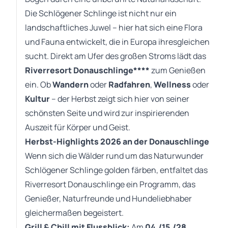
Die Schlögener Schlinge ist nicht nur ein
landschaftliches Juwel – hier hat sich eine Flora
und Fauna entwickelt, die in Europa ihresgleichen
sucht. Direkt am Ufer des großen Stroms lädt das
Riverresort Donauschlinge****
zum Genießen
ein. Ob
Wandern
oder
Radfahren
,
Wellness
oder
Kultur
– der Herbst zeigt sich hier von seiner
schönsten Seite und wird zur inspirierenden
Auszeit für Körper und Geist.
Herbst-Highlights 2026 an der Donauschlinge
Wenn sich die Wälder rund um das Naturwunder
Schlögener Schlinge golden färben, entfaltet das
Riverresort Donauschlinge ein Programm, das
Genießer, Naturfreunde und Hundeliebhaber
gleichermaßen begeistert.
Grill & Chill mit Flussblick:
Am
04./15./28.