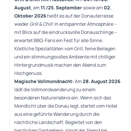
August
,
am
11./25. September
sowie am
02.
Oktober 2026
heißt es auf der Donauterrasse
wieder
Grill & Chill
. In entspannter Atmosphäre –
mit Blick auf die eindrucksvolle Donauschlinge –
erwartet BBQ-Fans ein Fest für alle Sinne.
Köstliche Spezialitäten vom Grill, feine Beilagen
und ein stimmungsvolles Ambiente mit chilliger
Hintergrundmusik machen den Abend zum
Hochgenuss.
Magische Vollmondnacht:
Am
28. August 2026
lädt die Vollmondwanderung zu einem
besonderen Naturerlebnis ein. Wenn sich das
Mondlicht über die Donau legt, startet vom Hotel
aus eine geführte Wanderung durch die
nächtliche Landschaft. Begleitet von den
herzlichen Gastgebern, klingt der Abend bei