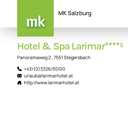
MK Salzburg
Direkt
zum
Hotel & Spa Larimar****ˢ
Inhalt
Panoramaweg 2 , 7551 Stegersbach
+43/(0)3326/55100
urlaub@larimarhotel.at
http://www.larimarhotel.at