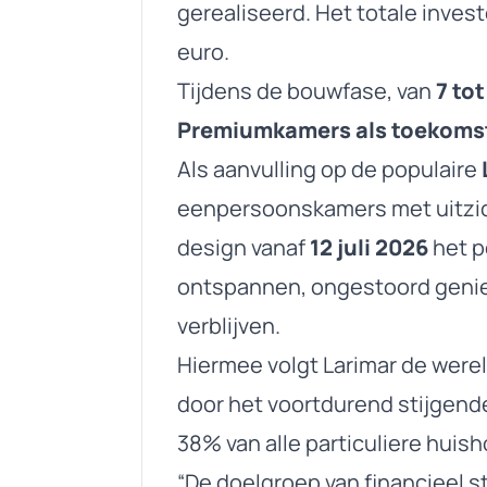
gerealiseerd. Het totale inve
euro.
Tijdens de bouwfase, van
7 to
Premiumkamers als toekomst
Als aanvulling op de populaire
eenpersoonskamers met uitzich
design vanaf
12 juli 2026
het p
ontspannen, ongestoord genie
verblijven.
Hiermee volgt Larimar de werel
door het voortdurend stijgen
38% van alle particuliere huish
“De doelgroep van financieel s