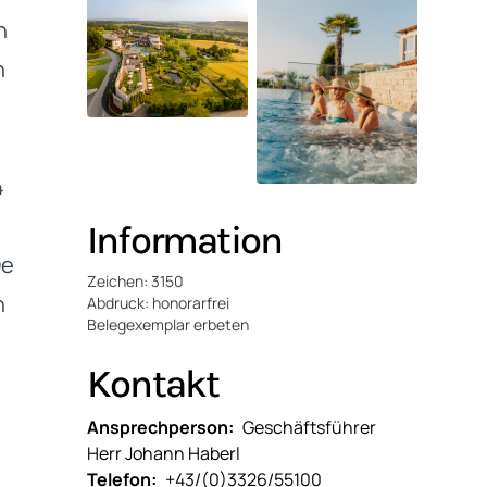
n
n
4
Information
De
Zeichen: 3150
n
Abdruck: honorarfrei
Belegexemplar erbeten
Kontakt
Ansprechperson
Geschäftsführer
Herr Johann Haberl
Telefon
+43/(0)3326/55100