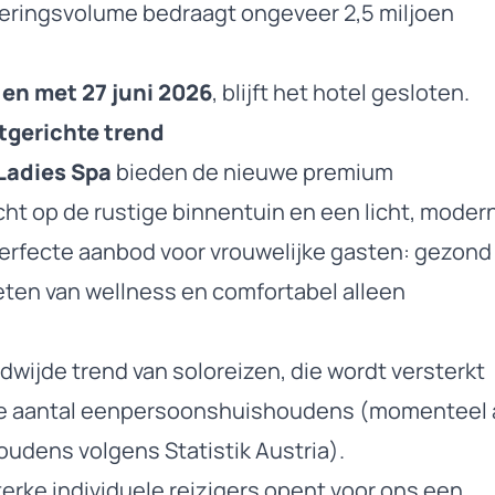
steringsvolume bedraagt ongeveer 2,5 miljoen
t en met 27 juni 2026
, blijft het hotel gesloten.
gerichte trend
Ladies Spa
bieden de nieuwe premium
t op de rustige binnentuin en een licht, moder
erfecte aanbod voor vrouwelijke gasten: gezond
ten van wellness en comfortabel alleen
dwijde trend van soloreizen, die wordt versterkt
de aantal eenpersoonshuishoudens (momenteel 
oudens volgens Statistik Austria).
terke individuele reizigers opent voor ons een