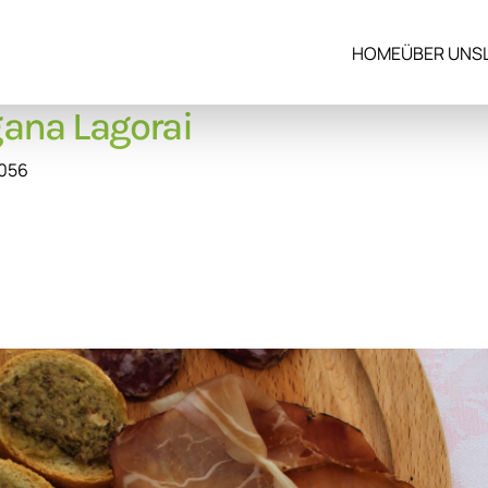
HOME
ÜBER UNS
ana Lagorai
8056