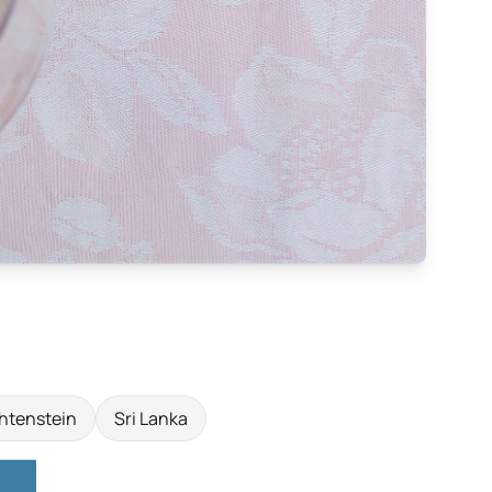
htenstein
Sri Lanka