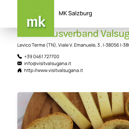
MK Salzburg
Tourismusverband Valsug
Direkt
zum
Inhalt
Levico Terme (TN), Viale V. Emanuele, 3 , I-38056 I-3
+39 0461 727700
info@visitvalsugana.it
http://www.visitvalsugana.it