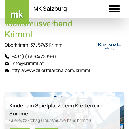
MK Salzburg
Tourismusverband
Direkt
zum
Krimml
Inhalt
Oberkrimml 37 , 5743 Krimml
+43/(0)6564/7239-0
info@krimml.at
http://www.zillertalarena.com/krimml
Kinder am Spielplatz beim Klettern im
Sommer
Quelle: (c)Grohag (Tourismusverband Krimml)