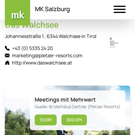
MK Salzburg
Das Walchsee
Direkt
zum
Johannesstraße 1 , 6344 Walchsee in Tirol
Inhalt
+43 (0) 5335 24 20
marketing@pletzer-resorts.com
http://www.daswalchsee.at
Meetings mit Mehrwert
Quelle: (c) Mathäus Gartner (Pletzer Resorts)
72 DPI
300 DPI