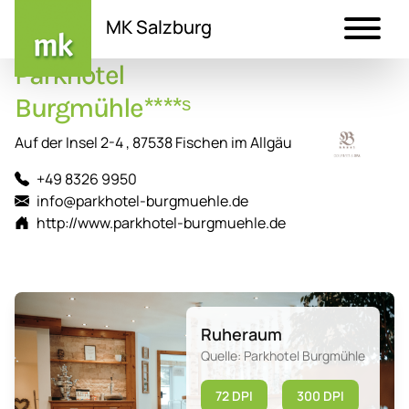
MK Salzburg
Parkhotel
Direkt
zum
Burgmühle****ˢ
Inhalt
Auf der Insel 2-4 , 87538 Fischen im Allgäu
+49 8326 9950
info@parkhotel-burgmuehle.de
http://www.parkhotel-burgmuehle.de
Ruheraum
Quelle: Parkhotel Burgmühle
72 DPI
300 DPI