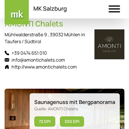
MK Salzburg
AMONTI Chalets
Direkt
zum
Mühlwalderstraße 9 , 39032 Mühlen in
Inhalt
Taufers / Südtirol
+39 0474 651 010
info@amontichalets.com
http://www.amontichalets.com
Saunagenuss mit Bergpanorama
Quelle: AMONTI Chalets
72 DPI
300 DPI