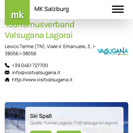
MK Salzburg
Tourismusverband
Direkt
zum
Valsugana Lagorai
Inhalt
Levico Terme (TN), Viale V. Emanuele, 3 , I-
38056 I-38056
+39 0461 727700
info@visitvalsugana.it
http://www.visitvalsugana.it
Ski Spaß
Quelle: Funivie Lagorai (TVB Valsugana Lagorai)