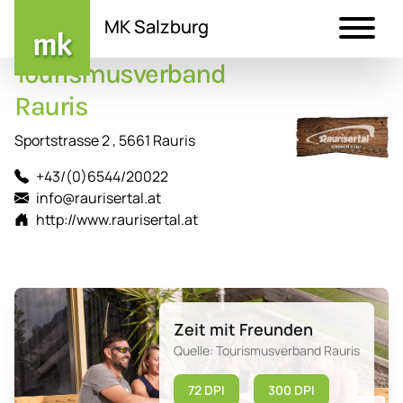
MK Salzburg
Tourismusverband
Direkt
zum
Rauris
Inhalt
Sportstrasse 2 , 5661 Rauris
+43/(0)6544/20022
info@raurisertal.at
http://www.raurisertal.at
Zeit mit Freunden
Quelle: Tourismusverband Rauris
72 DPI
300 DPI