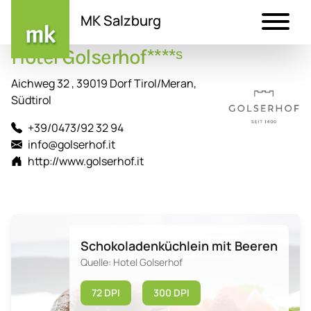
MK Salzburg
Hotel Golserhof****ˢ
Direkt
zum
Aichweg 32 , 39019 Dorf Tirol/Meran,
Inhalt
Südtirol
+39/0473/92 32 94
info@golserhof.it
http://www.golserhof.it
Schokoladenküchlein mit Beeren
Quelle: Hotel Golserhof
72 DPI
300 DPI