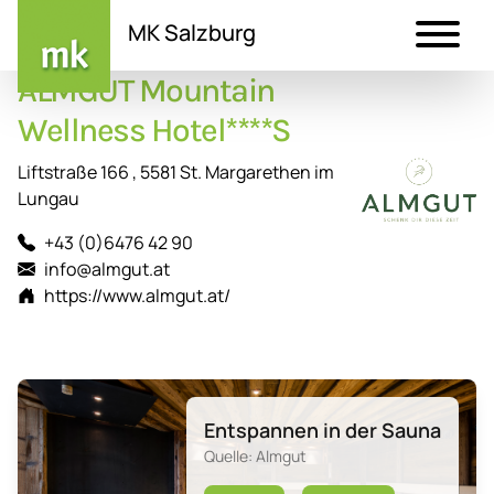
MK Salzburg
ALMGUT Mountain
Direkt
zum
Wellness Hotel****S
Inhalt
Liftstraße 166 , 5581 St. Margarethen im
Lungau
+43 (0)6476 42 90
info@almgut.at
https://www.almgut.at/
Entspannen in der Sauna
Quelle: Almgut