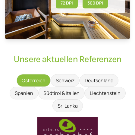
72 DPI
300 DPI
Unsere aktuellen Referenzen
Österreich
Schweiz
Deutschland
Spanien
Südtirol & Italien
Liechtenstein
Sri Lanka