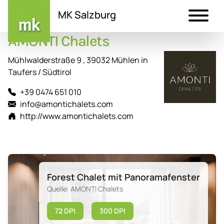
MK Salzburg
AMONTI Chalets
Direkt
zum
Mühlwalderstraße 9 , 39032 Mühlen in
Inhalt
Taufers / Südtirol
+39 0474 651 010
info@amontichalets.com
http://www.amontichalets.com
Forest Chalet mit Panoramafenster
Quelle: AMONTI Chalets
72 DPI
300 DPI