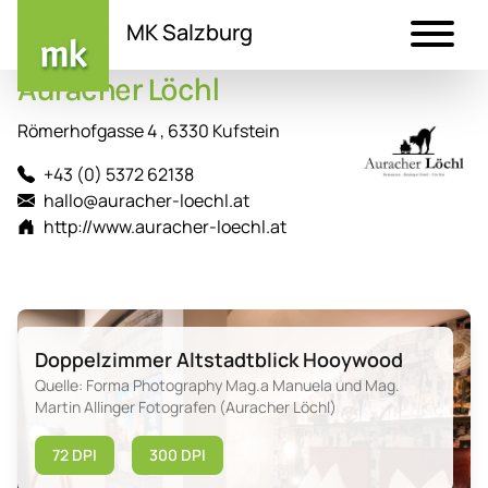
MK Salzburg
Auracher Löchl
Direkt
zum
Römerhofgasse 4 , 6330 Kufstein
Inhalt
+43 (0) 5372 62138
hallo@auracher-loechl.at
http://www.auracher-loechl.at
Doppelzimmer Altstadtblick Hooywood
Quelle: Forma Photography Mag.a Manuela und Mag.
Martin Allinger Fotografen (Auracher Löchl)
72 DPI
300 DPI