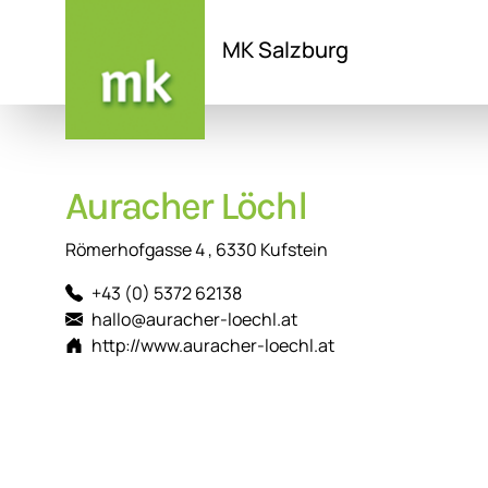
MK Salzburg
Direkt
zum
Inhalt
Auracher Löchl
Römerhofgasse 4 , 6330 Kufstein
+43 (0) 5372 62138
hallo@auracher-loechl.at
http://www.auracher-loechl.at