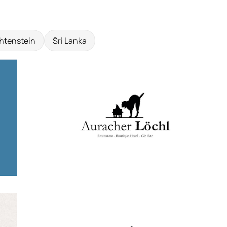
htenstein
Sri Lanka