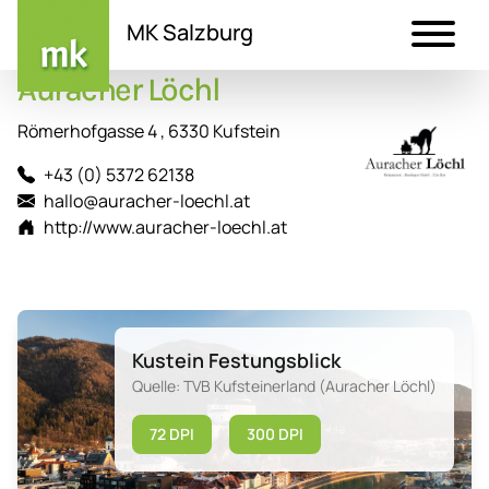
MK Salzburg
Auracher Löchl
Direkt
zum
Römerhofgasse 4 , 6330 Kufstein
Inhalt
+43 (0) 5372 62138
hallo@auracher-loechl.at
http://www.auracher-loechl.at
Kustein Festungsblick
Quelle: TVB Kufsteinerland (Auracher Löchl)
72 DPI
300 DPI