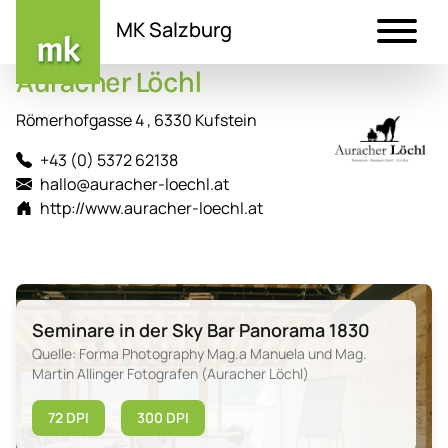
MK Salzburg
Auracher Löchl
Direkt
zum
Römerhofgasse 4 , 6330 Kufstein
Inhalt
+43 (0) 5372 62138
hallo@auracher-loechl.at
http://www.auracher-loechl.at
Seminare in der Sky Bar Panorama 1830
Quelle: Forma Photography Mag.a Manuela und Mag.
Martin Allinger Fotografen (Auracher Löchl)
72 DPI
300 DPI