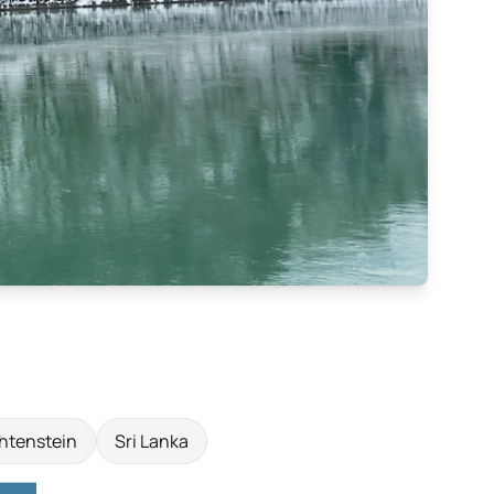
htenstein
Sri Lanka