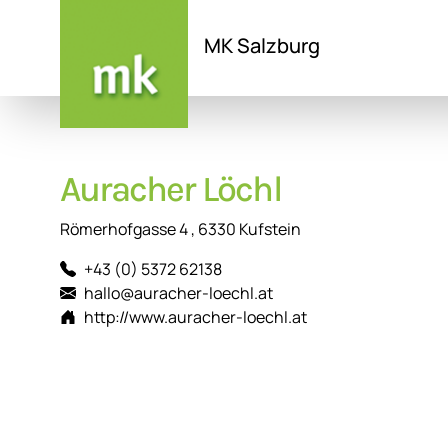
MK Salzburg
Direkt
zum
Inhalt
Auracher Löchl
Römerhofgasse 4 , 6330 Kufstein
+43 (0) 5372 62138
hallo@auracher-loechl.at
http://www.auracher-loechl.at