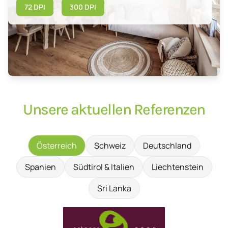
72 DPI
300 DPI
Unsere aktuellen Referenzen
Österreich
Schweiz
Deutschland
Spanien
Südtirol & Italien
Liechtenstein
Sri Lanka