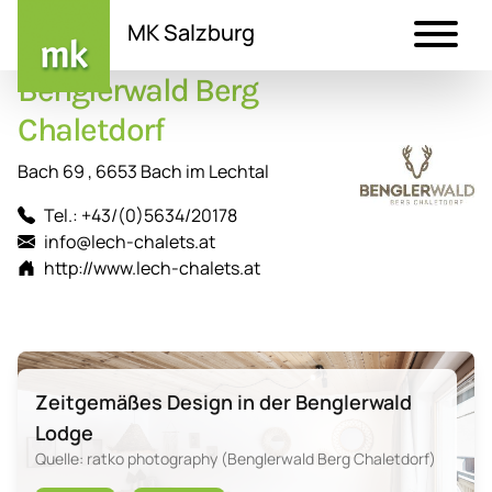
MK Salzburg
Benglerwald Berg
Direkt
zum
Chaletdorf
Inhalt
Bach 69 , 6653 Bach im Lechtal
Tel.: +43/(0)5634/20178
info@lech-chalets.at
http://www.lech-chalets.at
Zeitgemäßes Design in der Benglerwald
Lodge
Quelle: ratko photography (Benglerwald Berg Chaletdorf)