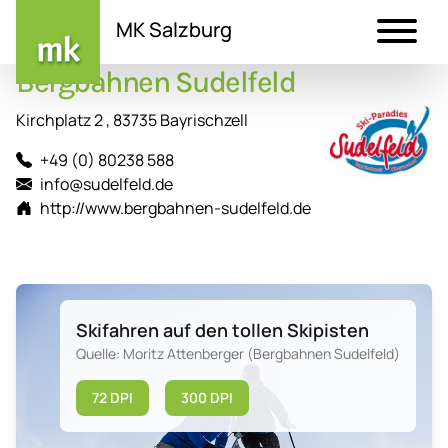
MK Salzburg
Bergbahnen Sudelfeld
Direkt
zum
Kirchplatz 2 , 83735 Bayrischzell
Inhalt
+49 (0) 80238 588
info@sudelfeld.de
http://www.bergbahnen-sudelfeld.de
Skifahren auf den tollen Skipisten
Quelle: Moritz Attenberger (Bergbahnen Sudelfeld)
72 DPI
300 DPI