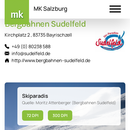
MK Salzburg
Bergbahnen Sudelfeld
Direkt
zum
Kirchplatz 2 , 83735 Bayrischzell
Inhalt
+49 (0) 80238 588
info@sudelfeld.de
http://www.bergbahnen-sudelfeld.de
Skiparadis
Quelle: Moritz Attenberger (Bergbahnen Sudelfeld)
72 DPI
300 DPI