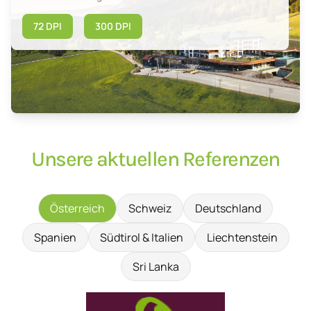
72 DPI
300 DPI
Unsere aktuellen Referenzen
Österreich
Schweiz
Deutschland
Spanien
Südtirol & Italien
Liechtenstein
Sri Lanka