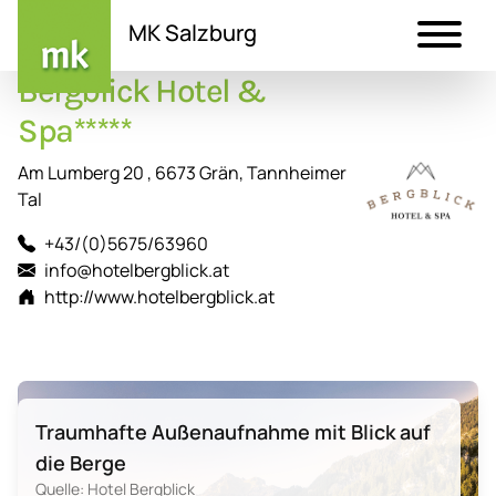
MK Salzburg
Bergblick Hotel &
Direkt
zum
Spa*****
Inhalt
Am Lumberg 20 , 6673 Grän, Tannheimer
Tal
+43/(0)5675/63960
info@hotelbergblick.at
http://www.hotelbergblick.at
Traumhafte Außenaufnahme mit Blick auf
die Berge
Quelle: Hotel Bergblick