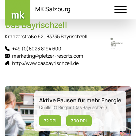
MK Salzburg
Das Bayrischzell
Direkt
zum
Kranzerstraße 62 , 83735 Bayrischzell
Inhalt
+49 (0)8023 8194 600
marketing@pletzer-resorts.com
http://www.dasbayrischzell.de
Aktive Pausen für mehr Energie
Quelle: (c) Ringler (Das Bayrischzell)
72 DPI
300 DPI