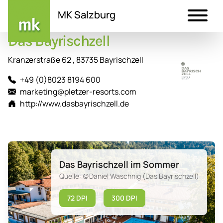
MK Salzburg
Das Bayrischzell
Direkt
zum
Kranzerstraße 62 , 83735 Bayrischzell
Inhalt
+49 (0)8023 8194 600
marketing@pletzer-resorts.com
http://www.dasbayrischzell.de
Das Bayrischzell im Sommer
Quelle: (c)Daniel Waschnig (Das Bayrischzell)
72 DPI
300 DPI