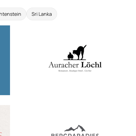
htenstein
Sri Lanka