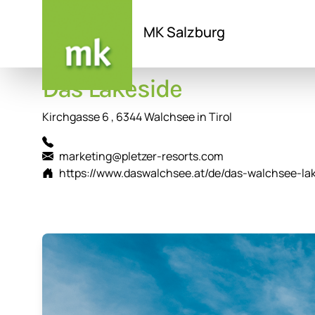
MK Salzburg
Direkt
Das Lakeside
zum
Inhalt
Kirchgasse 6 , 6344 Walchsee in Tirol
marketing@pletzer-resorts.com
https://www.daswalchsee.at/de/das-walchsee-lak