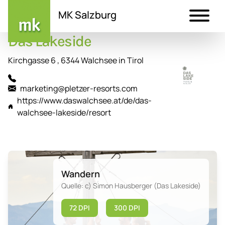
MK Salzburg
Das Lakeside
Direkt
zum
Kirchgasse 6 , 6344 Walchsee in Tirol
Inhalt
marketing@pletzer-resorts.com
https://www.daswalchsee.at/de/das-
walchsee-lakeside/resort
Wandern
Quelle: c) Simon Hausberger (Das Lakeside)
72 DPI
300 DPI