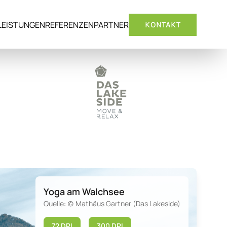
LEISTUNGEN
REFERENZEN
PARTNER
KONTAKT
Yoga am Walchsee
Quelle: (c) Mathäus Gartner (Das Lakeside)
72 DPI
300 DPI