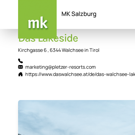
MK Salzburg
Direkt
Das Lakeside
zum
Inhalt
Kirchgasse 6 , 6344 Walchsee in Tirol
marketing@pletzer-resorts.com
https://www.daswalchsee.at/de/das-walchsee-lak