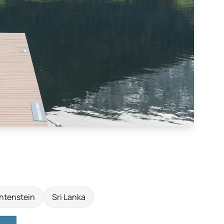
htenstein
Sri Lanka