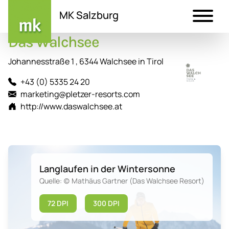
MK Salzburg
Das Walchsee
Direkt
zum
Johannesstraße 1 , 6344 Walchsee in Tirol
Inhalt
+43 (0) 5335 24 20
marketing@pletzer-resorts.com
http://www.daswalchsee.at
Langlaufen in der Wintersonne
Quelle: (c) Mathäus Gartner (Das Walchsee Resort)
72 DPI
300 DPI