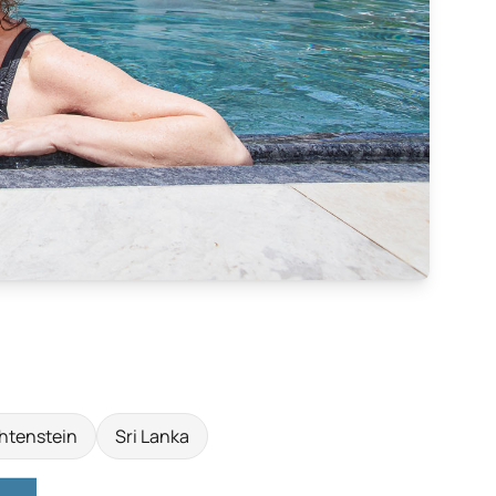
htenstein
Sri Lanka