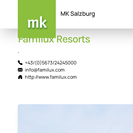
MK Salzburg
Direkt
Familux Resorts
zum
Inhalt
,
+43/(0)5673/24245000
info@familux.com
http://www.familux.com