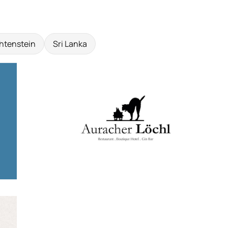
htenstein
Sri Lanka